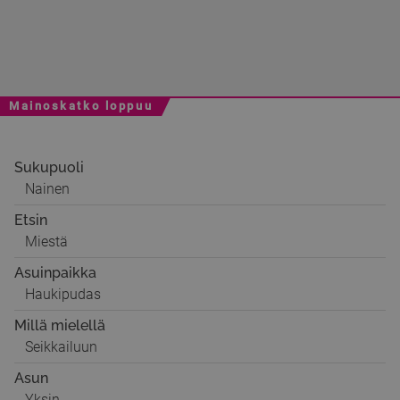
Mainoskatko loppuu
Sukupuoli
Nainen
Etsin
Miestä
Asuinpaikka
Haukipudas
Millä mielellä
Seikkailuun
Asun
Yksin