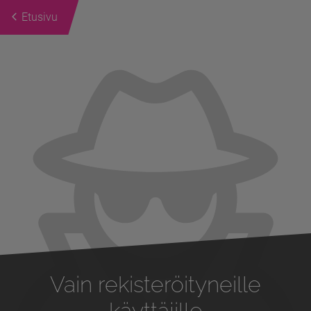
Etusivu
Previous
Next
Vain rekisteröityneille
käyttäjille