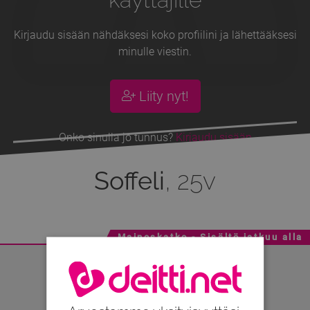
Kirjaudu sisään nähdäksesi koko profiilini ja lähettääksesi
minulle viestin.
Liity nyt!
Onko sinulla jo tunnus?
Kirjaudu sisään
Soffeli
, 25v
Mainoskatko - Sisältö jatkuu alla