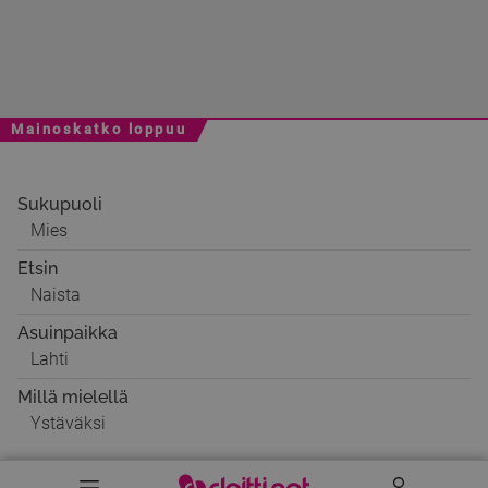
Mainoskatko loppuu
Sukupuoli
Mies
Etsin
Naista
Asuinpaikka
Lahti
Millä mielellä
Ystäväksi
Valikko
Käyttäj