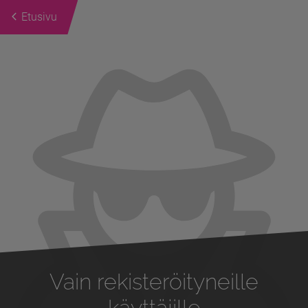
Etusivu
Previous
Next
Vain rekisteröityneille
käyttäjille