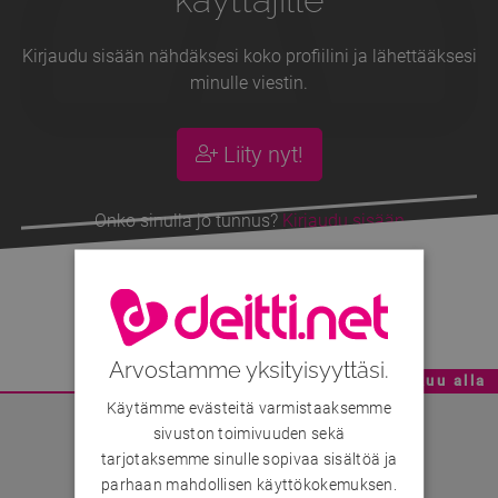
Kirjaudu sisään nähdäksesi koko profiilini ja lähettääksesi
minulle viestin.
Liity nyt!
Onko sinulla jo tunnus?
Kirjaudu sisään
Tx6
, 64v
Arvostamme yksityisyyttäsi.
Mainoskatko - Sisältö jatkuu alla
Käytämme evästeitä varmistaaksemme
sivuston toimivuuden sekä
tarjotaksemme sinulle sopivaa sisältöä ja
parhaan mahdollisen käyttökokemuksen.