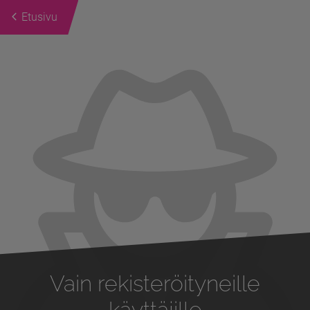
Etusivu
Previous
Next
Vain rekisteröityneille
käyttäjille