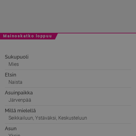
Mainoskatko loppuu
Sukupuoli
Mies
Etsin
Naista
Asuinpaikka
Järvenpää
Millä mielellä
Seikkailuun, Ystäväksi, Keskusteluun
Asun
Yksin