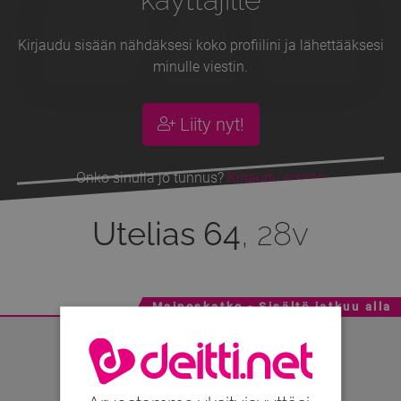
Kirjaudu sisään nähdäksesi koko profiilini ja lähettääksesi
minulle viestin.
Liity nyt!
Onko sinulla jo tunnus?
Kirjaudu sisään
Utelias 64
, 28v
Mainoskatko - Sisältö jatkuu alla