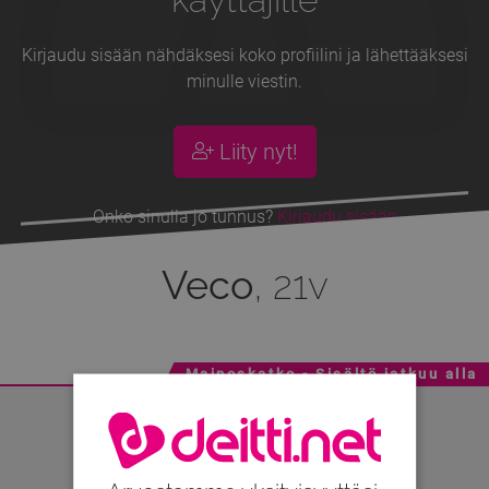
Kirjaudu sisään nähdäksesi koko profiilini ja lähettääksesi
minulle viestin.
Liity nyt!
Onko sinulla jo tunnus?
Kirjaudu sisään
Veco
, 21v
Mainoskatko - Sisältö jatkuu alla