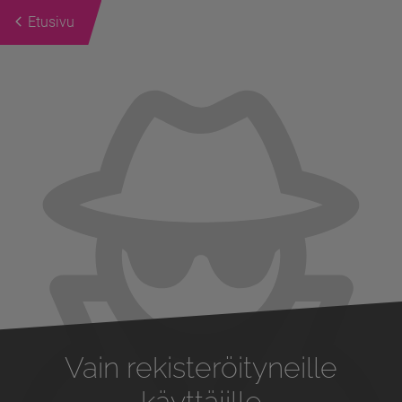
Etusivu
Previous
Next
Vain rekisteröityneille
käyttäjille