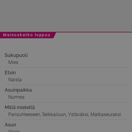
Mainoskatko loppuu
Sukupuoli
Mies
Etsin
Naista
Asuinpaikka
Nurmes
Millä mielellä
Parisuhteeseen, Seikkailuun, Ystäväksi, Matkaseuraksi
Asun
Yksin