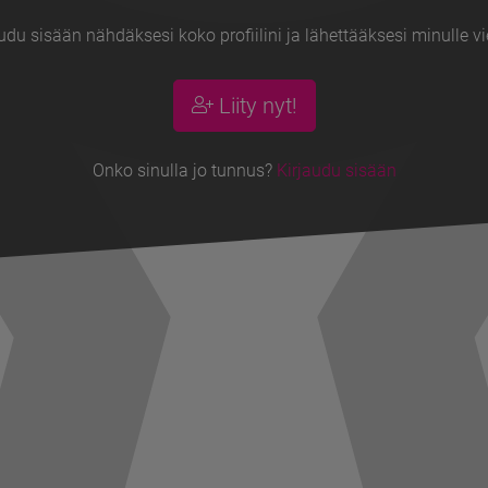
udu sisään nähdäksesi koko profiilini ja lähettääksesi minulle vi
Liity nyt!
Onko sinulla jo tunnus?
Kirjaudu sisään