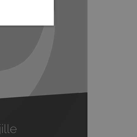
Next
ille