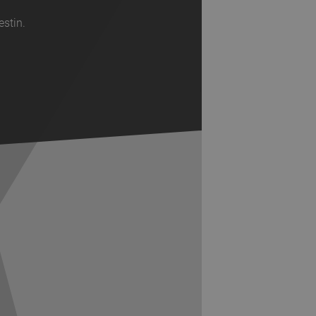
estin.