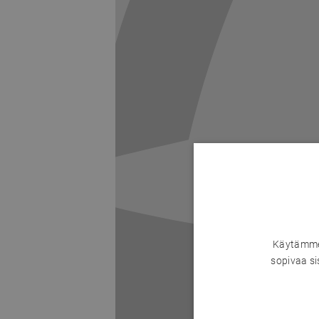
Käytämme 
sopivaa si