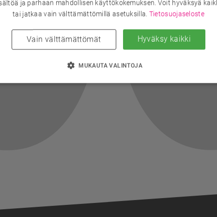
sältöä ja parhaan mahdollisen käyttökokemuksen. Voit hyväksyä kaik
tai jatkaa vain välttämättömillä asetuksilla.
Tietosuojaseloste
Hyväksy kaikki
Vain välttämättömät
MUKAUTA VALINTOJA