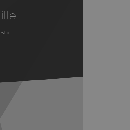
ille
estin.