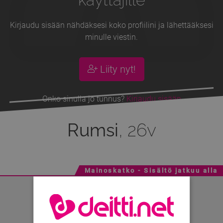
Kirjaudu sisään nähdäksesi koko profiilini ja lähettääksesi
minulle viestin.
Liity nyt!
Onko sinulla jo tunnus?
Kirjaudu sisään
Rumsi
, 26v
Mainoskatko - Sisältö jatkuu alla