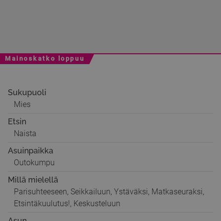
Mainoskatko loppuu
Sukupuoli
Mies
Etsin
Naista
Asuinpaikka
Outokumpu
Millä mielellä
Parisuhteeseen, Seikkailuun, Ystäväksi, Matkaseuraksi,
Etsintäkuulutus!, Keskusteluun
Asun