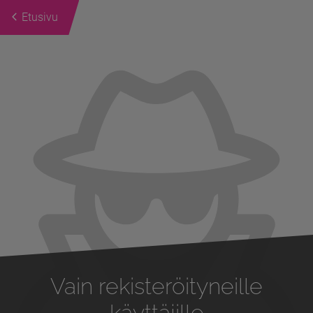
Etusivu
Previous
Next
Vain rekisteröityneille
käyttäjille