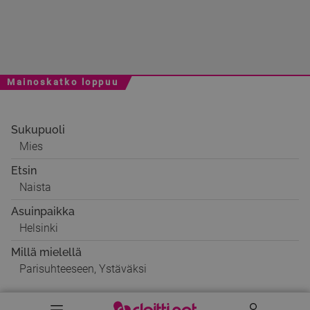
Mainoskatko loppuu
Sukupuoli
Mies
Etsin
Naista
Asuinpaikka
Helsinki
Millä mielellä
Parisuhteeseen, Ystäväksi
Valikko
Käyttäj