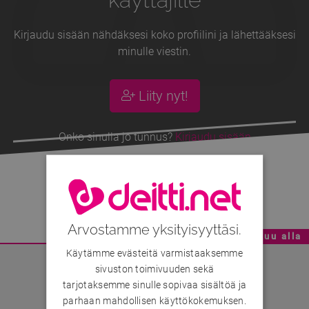
Kirjaudu sisään nähdäksesi koko profiilini ja lähettääksesi
minulle viestin.
Liity nyt!
Onko sinulla jo tunnus?
Kirjaudu sisään
zerobit
, 40v
Arvostamme yksityisyyttäsi.
Mainoskatko - Sisältö jatkuu alla
Käytämme evästeitä varmistaaksemme
sivuston toimivuuden sekä
tarjotaksemme sinulle sopivaa sisältöä ja
parhaan mahdollisen käyttökokemuksen.