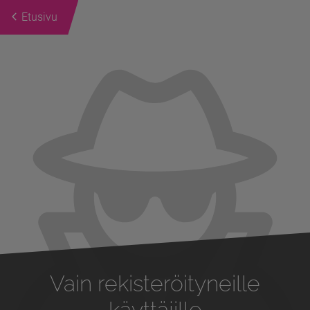
Etusivu
Previous
Next
Vain rekisteröityneille
käyttäjille