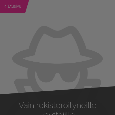
Etusivu
Previous
Next
Vain rekisteröityneille
käyttäjille