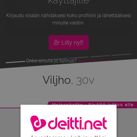
Kirjaudu sisään nähdäksesi koko profiilini ja lähettääksesi
minulle viestin.
Liity nyt!
Onko sinulla jo tunnus?
Kirjaudu sisään
Viljho
, 30v
Mainoskatko - Sisältö jatkuu alla