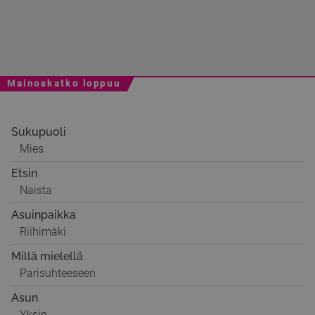
Mainoskatko loppuu
Sukupuoli
Mies
Etsin
Naista
Asuinpaikka
Riihimäki
Millä mielellä
Parisuhteeseen
Asun
Yksin