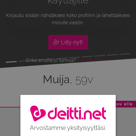
Kirjaudu sisään nähdäksesi koko profiilini ja lähettääksesi
minulle viestin.
Liity nyt!
Onko sinulla jo tunnus?
Kirjaudu sisään
Muija
, 59v
Mainoskatko - Sisältö jatkuu alla
Arvostamme yksityisyyttäsi.