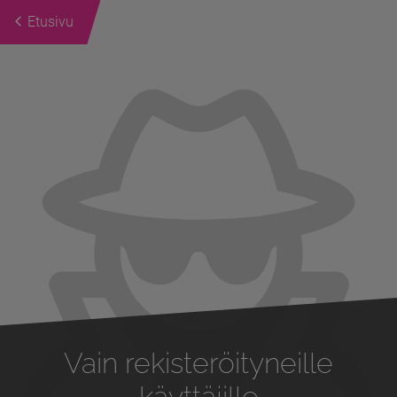
Etusivu
Previous
Next
Vain rekisteröityneille
käyttäjille