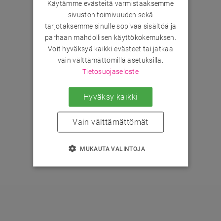
Käytämme evästeitä varmistaaksemme
sivuston toimivuuden sekä
tarjotaksemme sinulle sopivaa sisältöä ja
parhaan mahdollisen käyttökokemuksen.
Voit hyväksyä kaikki evästeet tai jatkaa
vain välttämättömillä asetuksilla.
Tietosuojaseloste
Hyväksy kaikki
Vain välttämättömät
MUKAUTA VALINTOJA