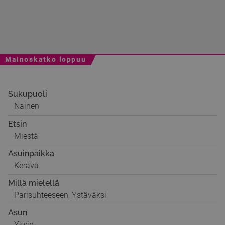
Mainoskatko loppuu
Sukupuoli
Nainen
Etsin
Miestä
Asuinpaikka
Kerava
Millä mielellä
Parisuhteeseen, Ystäväksi
Asun
Yksin