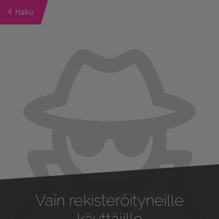
Haku
Previous
Next
Vain rekisteröityneille
käyttäjille