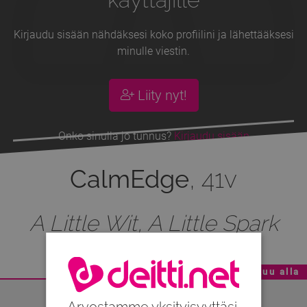
Kirjaudu sisään nähdäksesi koko profiilini ja lähettääksesi
minulle viestin.
Liity nyt!
Onko sinulla jo tunnus?
Kirjaudu sisään
CalmEdge
, 41v
A Little Wit, A Little Spark
Mainoskatko - Sisältö jatkuu alla
Arvostamme yksityisyyttäsi.