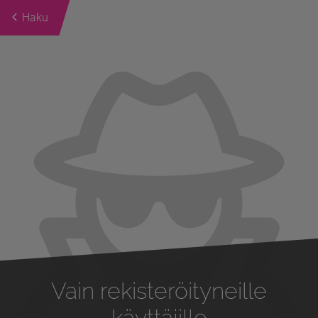
Haku
Previous
Next
Vain rekisteröityneille
käyttäjille