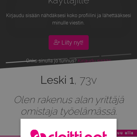
Kirjaudu sisään nähdäksesi koko profiilini ja lähettääksesi
minulle viestin.
Liity nyt!
Onko sinulla jo tunnus?
Kirjaudu sisään
Leski 1
, 73v
Olen rakenus alan yrittäjä
omistaja työelämässä.
Mainoskatko - Sisältö jatkuu alla