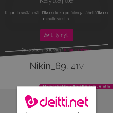
Kirjaudu sisään nähdäksesi koko profiilini ja lähettääksesi
minulle viestin.
Liity nyt!
Onko sinulla jo tunnus?
Kirjaudu sisään
Nikin_69
, 41v
Mainoskatko - Sisältö jatkuu alla