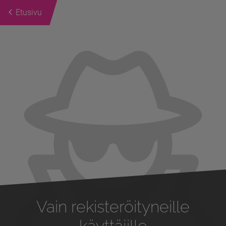
Etusivu
Previous
Next
Vain rekisteröityneille
käyttäjille