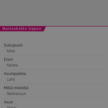
Mainoskatko loppuu
Sukupuoli
Mies
Etsin
Naista
Asuinpaikka
Lahti
Millä mielellä
Seikkailuun
Asun
Yksin