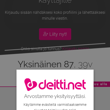
Kirjaudu sisään nähdäksesi koko profiilini ja lähettääksesi
minulle viestin.
Liity nyt!
Onko sinulla jo tunnus?
Kirjaudu sisään
Yksinäinen 87
, 39v
Mainoskatko - Sisältö jatkuu alla
Arvostamme yksityisyyttäsi.
Käytämme evästeitä varmistaaksemme