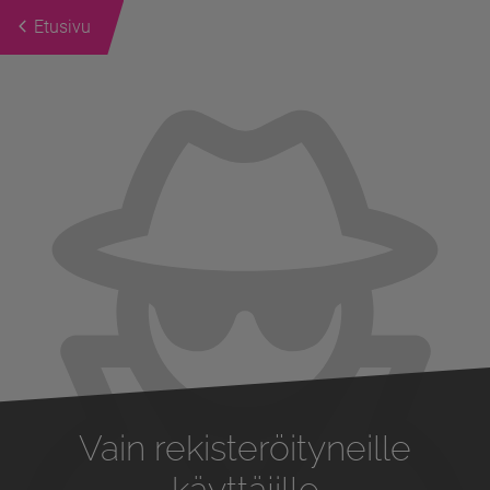
Etusivu
Previous
Next
Vain rekisteröityneille
käyttäjille