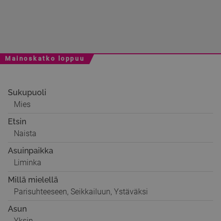
Mainoskatko loppuu
Sukupuoli
Mies
Etsin
Naista
Asuinpaikka
Liminka
Millä mielellä
Parisuhteeseen, Seikkailuun, Ystäväksi
Asun
Yksin