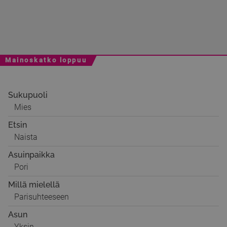
Mainoskatko loppuu
Sukupuoli
Mies
Etsin
Naista
Asuinpaikka
Pori
Millä mielellä
Parisuhteeseen
Asun
Yksin