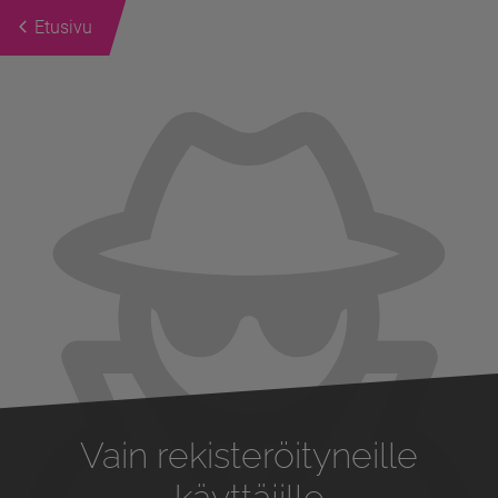
Etusivu
Previous
Next
Vain rekisteröityneille
käyttäjille