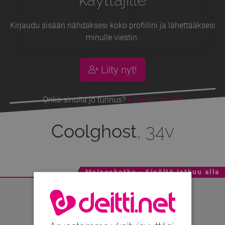
Kirjaudu sisään nähdäksesi koko profiilini ja lähettääksesi
minulle viestin.
Liity nyt!
Onko sinulla jo tunnus?
Kirjaudu sisään
Coolghost
, 34v
Mainoskatko - Sisältö jatkuu alla