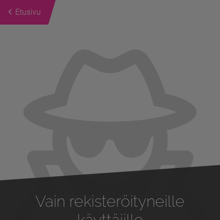
Etusivu
Previous
Next
Vain rekisteröityneille
käyttäjille