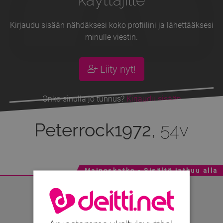
Kirjaudu sisään nähdäksesi koko profiilini ja lähettääksesi
minulle viestin.
Liity nyt!
Onko sinulla jo tunnus?
Kirjaudu sisään
Peterrock1972
, 54v
Mainoskatko - Sisältö jatkuu alla