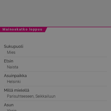
Mainoskatko loppuu
Sukupuoli
Mies
Etsin
Naista
Asuinpaikka
Helsinki
Millä mielellä
Parisuhteeseen, Seikkailuun
Asun
Yksin