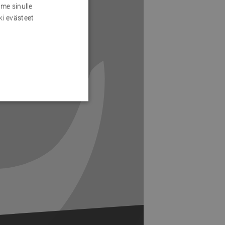
me sinulle
ki evästeet
Next