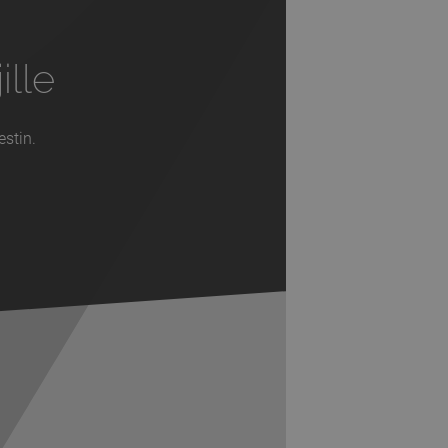
ille
estin.