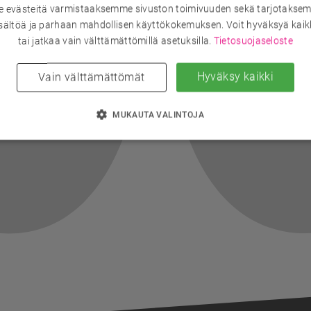
evästeitä varmistaaksemme sivuston toimivuuden sekä tarjotaksem
sältöä ja parhaan mahdollisen käyttökokemuksen. Voit hyväksyä kaik
tai jatkaa vain välttämättömillä asetuksilla.
Tietosuojaseloste
Hyväksy kaikki
Vain välttämättömät
MUKAUTA VALINTOJA