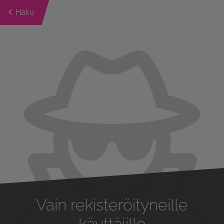
Haku
Previous
Next
Vain rekisteröityneille
käyttäjille