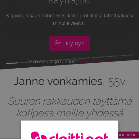
Kirjaudu sisään nähdäksesi koko profiilini ja lähettääksesi
minulle viestin.
Liity nyt!
Onko sinulla jo tunnus?
Kirjaudu sisään
Janne vonkamies
, 55v
Suuren rakkauden täyttämä
kotipesä meille yhdessä
Mainoskatko - Sisältö jatkuu alla