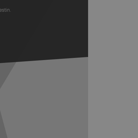
estin.