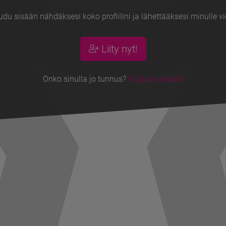
udu sisään nähdäksesi koko profiilini ja lähettääksesi minulle vi
Liity nyt!
Onko sinulla jo tunnus?
Kirjaudu sisään