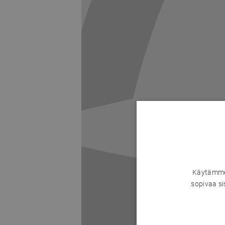
Käytämme 
sopivaa si