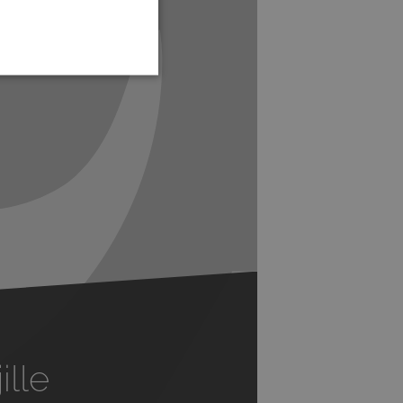
Next
ille