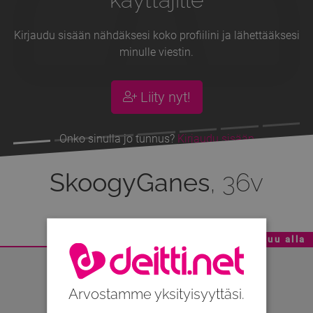
Kirjaudu sisään nähdäksesi koko profiilini ja lähettääksesi
minulle viestin.
Liity nyt!
Onko sinulla jo tunnus?
Kirjaudu sisään
SkoogyGanes
, 36v
Mainoskatko - Sisältö jatkuu alla
Arvostamme yksityisyyttäsi.