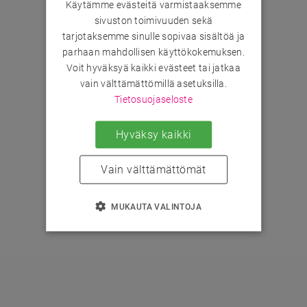
Käytämme evästeitä varmistaaksemme
sivuston toimivuuden sekä
tarjotaksemme sinulle sopivaa sisältöä ja
parhaan mahdollisen käyttökokemuksen.
Voit hyväksyä kaikki evästeet tai jatkaa
vain välttämättömillä asetuksilla.
Tietosuojaseloste
Hyväksy kaikki
Vain välttämättömät
MUKAUTA VALINTOJA