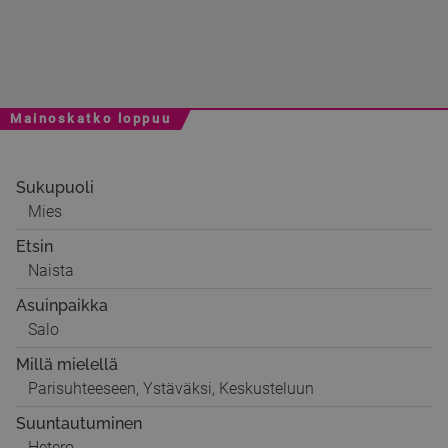
Mainoskatko loppuu
Sukupuoli
Mies
Etsin
Naista
Asuinpaikka
Salo
Millä mielellä
Parisuhteeseen, Ystäväksi, Keskusteluun
Suuntautuminen
Hetero