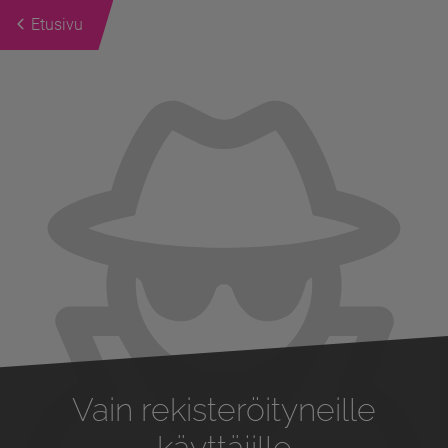
Etusivu
Previous
Next
Vain rekisteröityneille
käyttäjille