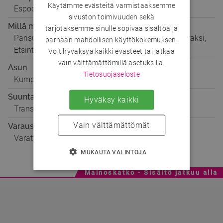
Käytämme evästeitä varmistaaksemme
Espoo
sivuston toimivuuden sekä
Millä mielellä
tarjotaksemme sinulle sopivaa sisältöä ja
Parisuhteeseen, Seikkailuun, Ystäväksi, Matkaseuraksi,
parhaan mahdollisen käyttökokemuksen.
Etsintäkuulutus!, Keskusteluun
Voit hyväksyä kaikki evästeet tai jatkaa
vain välttämättömillä asetuksilla.
Asun
Tietosuojaseloste
Kumppanini kanssa
Suuntautuminen
Hyväksy kaikki
Trans
Vain välttämättömät
Varaustilanne
Varattu
MUKAUTA VALINTOJA
Mainoskatko - Sisältö jatkuu alla