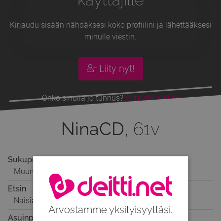
Kirjaudu sisään nähdäksesi koko profiilini ja lähettääksesi
minulle viestin.
Liity nyt!
Onko sinulla jo tunnus?
Kirjaudu sisään
NinaCD
, 61v
Sukupuoli
Muun sukup.
Etsin
Naisia, miehiä ja muun sukup.
Arvostamme yksityisyyttäsi.
Asuinpaikka