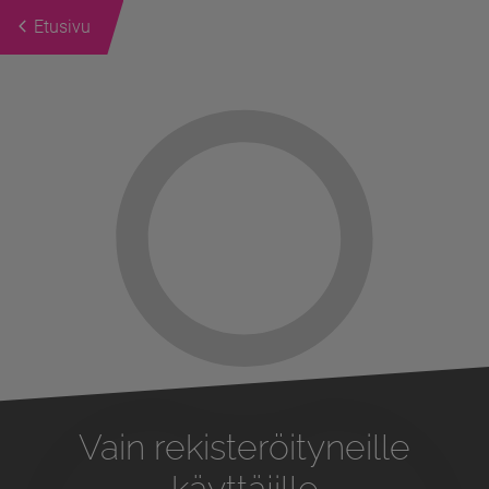
Etusivu
Previous
Next
Vain rekisteröityneille
käyttäjille