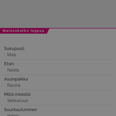
Mainoskatko loppuu
Sukupuoli
Mies
Etsin
Naista
Asuinpaikka
Rauma
Millä mielellä
Seikkailuun
Suuntautuminen
Hetero