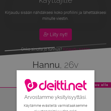
Kirjaudu sisään nähdäksesi koko profiilini ja lähettääksesi
minulle viestin.
Liity nyt!
Onko sinulla jo tunnus?
Kirjaudu sisään
Hannu
, 26v
Mainoskatko - Sisältö jatkuu alla
Arvostamme yksityisyyttäsi.
Käytämme evästeitä varmistaaksemme