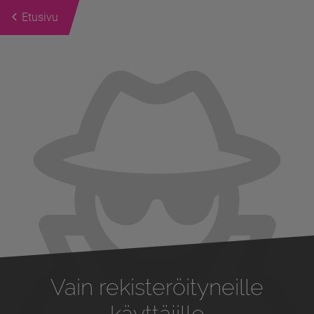
Etusivu
Previous
Next
Vain rekisteröityneille
käyttäjille