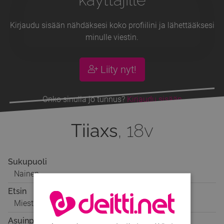
Kirjaudu sisään nähdäksesi koko profiilini ja lähettääksesi
minulle viestin.
Liity nyt!
Onko sinulla jo tunnus?
Kirjaudu sisään
Tiiaxs
, 18v
Sukupuoli
Nainen
Etsin
Miestä
Asuinpaikka