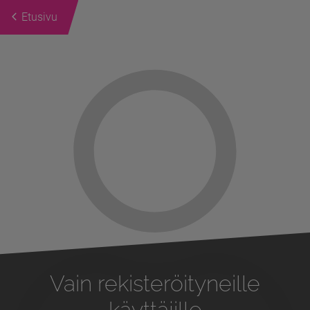
Etusivu
Previous
Next
Vain rekisteröityneille
käyttäjille