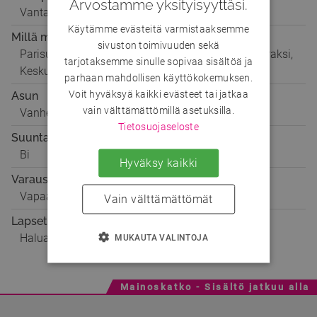
Arvostamme yksityisyyttäsi.
Vantaa
Käytämme evästeitä varmistaaksemme
Millä mielellä
sivuston toimivuuden sekä
Parisuhteeseen, Seikkailuun, Ystäväksi, Matkaseuraksi,
tarjotaksemme sinulle sopivaa sisältöä ja
Keskusteluun
parhaan mahdollisen käyttökokemuksen.
Voit hyväksyä kaikki evästeet tai jatkaa
Asun
vain välttämättömillä asetuksilla.
Vanhempieni kanssa
Tietosuojaseloste
Suuntautuminen
Bi
Hyväksy kaikki
Varaustilanne
Vapaa
Vain välttämättömät
Lapset
Haluan lapsia tulevaisuudessa
MUKAUTA VALINTOJA
Mainoskatko - Sisältö jatkuu alla