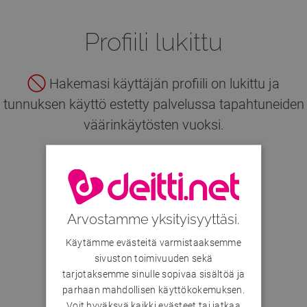
Profiili lukittu
Hakemasi käyttäjän profiili on lukittu ja
tunnuksen käyttö estetty palvelussa tapahtuneiden
väärinkäytösten vuoksi.
Hae muita käyttäjiä
Arvostamme yksityisyyttäsi.
Käytämme evästeitä varmistaaksemme
sivuston toimivuuden sekä
tarjotaksemme sinulle sopivaa sisältöä ja
parhaan mahdollisen käyttökokemuksen.
Voit hyväksyä kaikki evästeet tai jatkaa