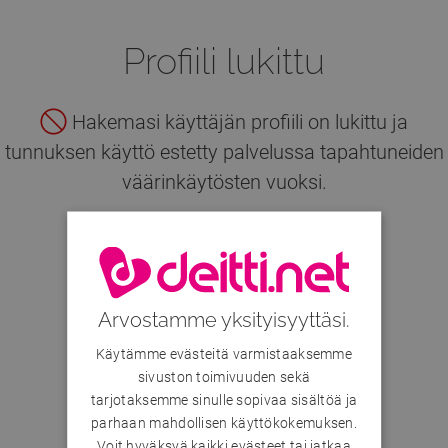
Profiili lukittu
Hakemasi käyttäjän profiili on lukittu ja
tunnuksen käyttö estetty palvelussa tapahtuneiden
väärinkäytösten vuoksi.
Hae muita käyttäjiä
Arvostamme yksityisyyttäsi.
Käytämme evästeitä varmistaaksemme
sivuston toimivuuden sekä
tarjotaksemme sinulle sopivaa sisältöä ja
parhaan mahdollisen käyttökokemuksen.
Voit hyväksyä kaikki evästeet tai jatkaa