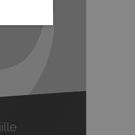
Next
ille