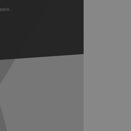
estin.