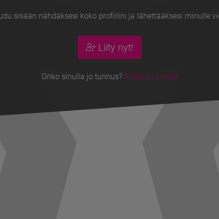
udu sisään nähdäksesi koko profiilini ja lähettääksesi minulle vi
Liity nyt!
Onko sinulla jo tunnus?
Kirjaudu sisään