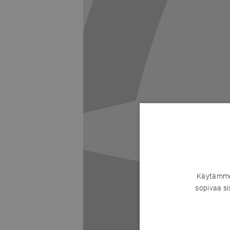
Käytämme 
sopivaa si