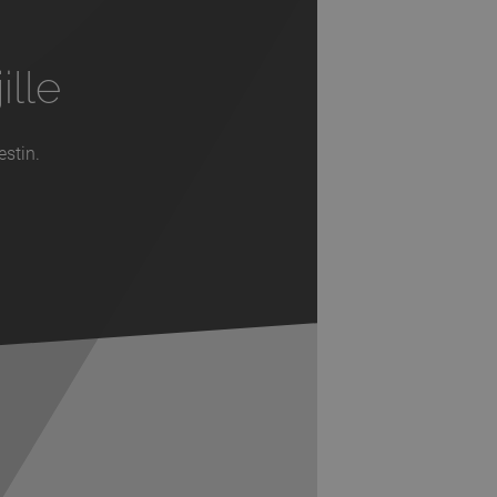
ille
estin.