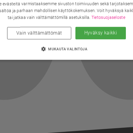
evästeitä varmistaaksemme sivuston toimivuuden sekä tarjotaksem
sältöä ja parhaan mahdollisen käyttökokemuksen. Voit hyväksyä kaik
tai jatkaa vain välttämättömillä asetuksilla.
Tietosuojaseloste
Hyväksy kaikki
Vain välttämättömät
MUKAUTA VALINTOJA