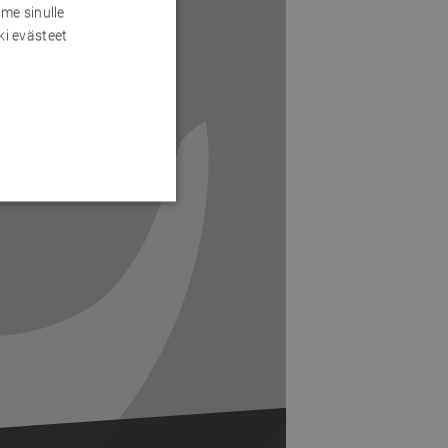
me sinulle
ki evästeet
Next