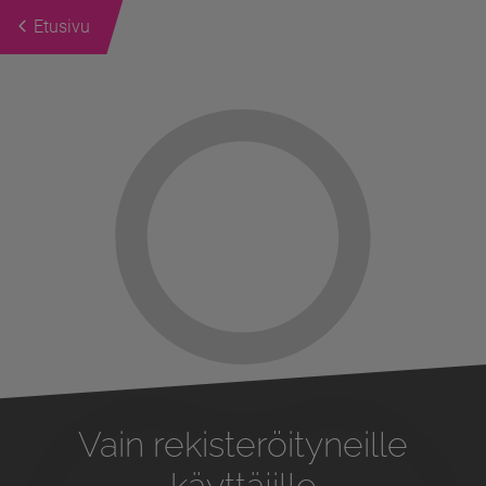
Etusivu
Previous
Next
Vain rekisteröityneille
käyttäjille