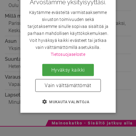
Arvostamme yksityisyyttäsi.
Oulu
Käytämme evästeitä varmistaaksemme
Millä mielellä
sivuston toimivuuden sekä
Parisuhteeseen, Seikkailuun, Ystäväksi, Matkaseuraksi,
tarjotaksemme sinulle sopivaa sisältöä ja
Keskusteluun
parhaan mahdollisen käyttökokemuksen.
Voit hyväksyä kaikki evästeet tai jatkaa
Asun
vain välttämättömillä asetuksilla.
Yksin
Tietosuojaseloste
Suuntautuminen
Hetero
Hyväksy kaikki
Varaustilanne
Vapaa
Vain välttämättömät
Lapset
Minulla ei ole lapsia
MUKAUTA VALINTOJA
Mainoskatko - Sisältö jatkuu alla