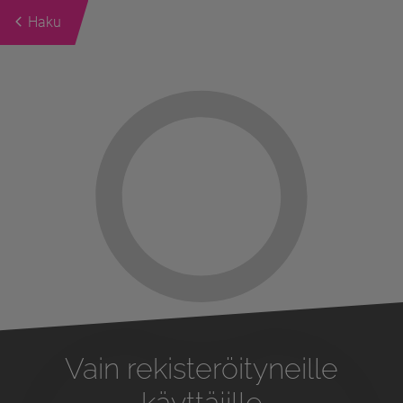
Haku
Previous
Next
Vain rekisteröityneille
käyttäjille