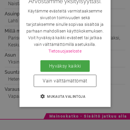
Arvostamme yksityisyyttäsi.
Naista
Käytämme evästeitä varmistaaksemme
Asuinpaikka
sivuston toimivuuden sekä
Lahti
tarjotaksemme sinulle sopivaa sisältöä ja
Millä mielellä
parhaan mahdollisen käyttökokemuksen.
Parisuhteeseen, Seikkailuun, Ystäväksi, Matkaseuraksi,
Voit hyväksyä kaikki evästeet tai jatkaa
vain välttämättömillä asetuksilla.
Keskusteluun
Tietosuojaseloste
Asun
Yksin
Hyväksy kaikki
Suuntautuminen
Hetero
Vain välttämättömät
Varaustilanne
Vapaa
MUKAUTA VALINTOJA
Mainoskatko - Sisältö jatkuu alla