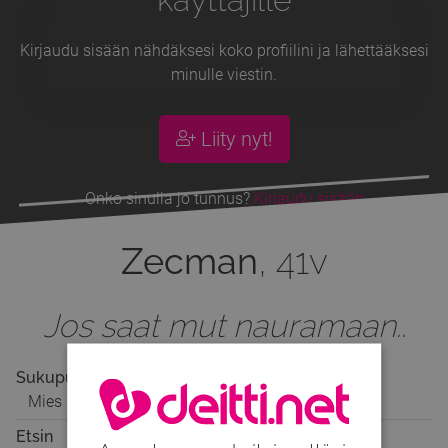
Kirjaudu sisään nähdäksesi koko profiilini ja lähettääksesi
minulle viestin.
Liity nyt!
Onko sinulla jo tunnus?
Kirjaudu sisään
Zecman
, 41v
Jos saat mut nauramaan..
Sukupuoli
Mies
Etsin