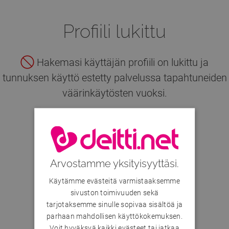
Profiili lukittu
Hakemasi käyttäjän profiili on lukittu ja
tunnuksen käyttö estetty palvelussa tapahtuneiden
väärinkäytösten vuoksi.
Hae muita käyttäjiä
Arvostamme yksityisyyttäsi.
Käytämme evästeitä varmistaaksemme
sivuston toimivuuden sekä
tarjotaksemme sinulle sopivaa sisältöä ja
parhaan mahdollisen käyttökokemuksen.
Voit hyväksyä kaikki evästeet tai jatkaa