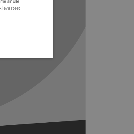
me sinulle
ki evästeet
Next