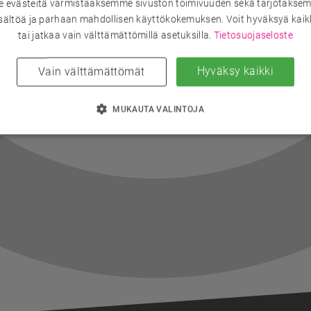
evästeitä varmistaaksemme sivuston toimivuuden sekä tarjotaksem
sältöä ja parhaan mahdollisen käyttökokemuksen. Voit hyväksyä kaik
tai jatkaa vain välttämättömillä asetuksilla.
Tietosuojaseloste
Hyväksy kaikki
Vain välttämättömät
MUKAUTA VALINTOJA