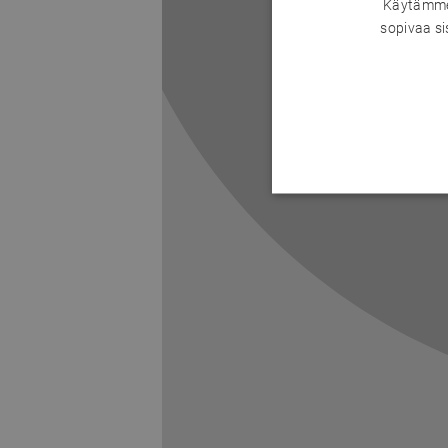
Käytämme 
sopivaa si
Previous