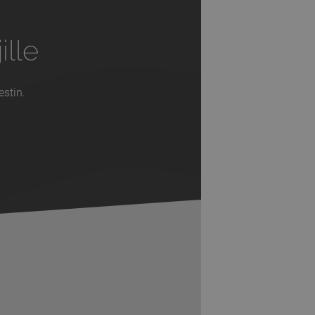
ille
estin.