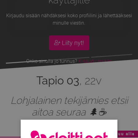
Kirjaudu sisään nähdäksesi koko profiilini ja lähettääksesi
minulle viestin.
Liity nyt!
Onko sinulla jo tunnus?
Kirjaudu sisään
Tapio 03
, 22v
Lohjalainen tekijämies etsii
aitoa seuraa 🌲☕
Mainoskatko - Sisältö jatkuu alla