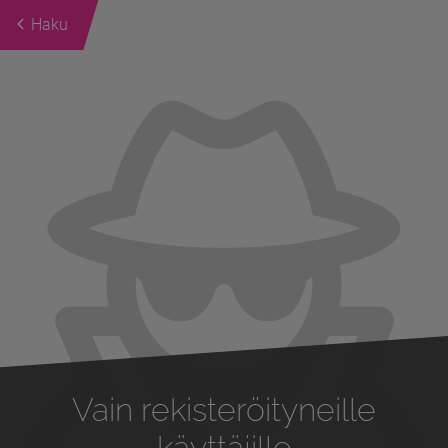
Haku
Previous
Next
Vain rekisteröityneille
käyttäjille