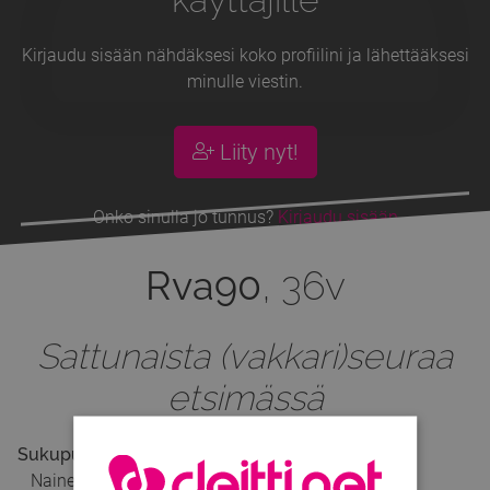
Kirjaudu sisään nähdäksesi koko profiilini ja lähettääksesi
minulle viestin.
Liity nyt!
Onko sinulla jo tunnus?
Kirjaudu sisään
Rva90
, 36v
Sattunaista (vakkari)seuraa
etsimässä
Sukupuoli
Nainen