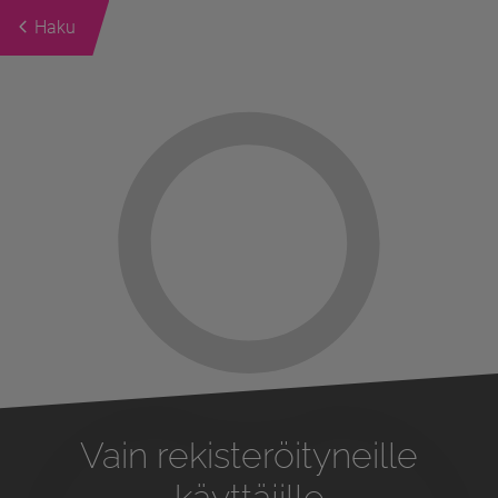
Haku
Previous
Next
Vain rekisteröityneille
käyttäjille