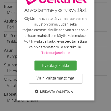
Etsin
Arvostamme yksityisyyttäsi.
Miestä
Käytämme evästeitä varmistaaksemme
Asuinpaikka
sivuston toimivuuden sekä
Pori
tarjotaksemme sinulle sopivaa sisältöä ja
Millä mielellä
parhaan mahdollisen käyttökokemuksen.
Voit hyväksyä kaikki evästeet tai jatkaa
Seikkailuun
vain välttämättömillä asetuksilla.
Asun
Tietosuojaseloste
Kumppanini kanssa
Suuntautuminen
Hyväksy kaikki
Hetero
Vain välttämättömät
Varaustilanne
Varattu
MUKAUTA VALINTOJA
Lapset
Minulla on 2 lasta