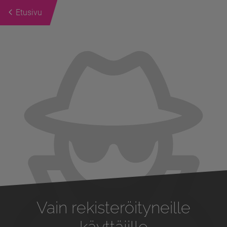
Etusivu
Previous
Next
Vain rekisteröityneille
käyttäjille