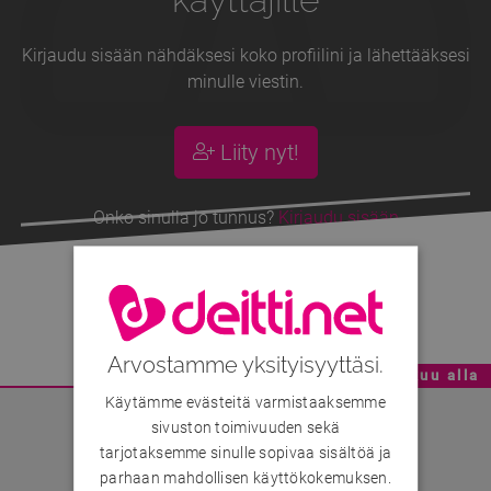
Kirjaudu sisään nähdäksesi koko profiilini ja lähettääksesi
minulle viestin.
Liity nyt!
Onko sinulla jo tunnus?
Kirjaudu sisään
Minttu
, 43v
Arvostamme yksityisyyttäsi.
Mainoskatko - Sisältö jatkuu alla
Käytämme evästeitä varmistaaksemme
sivuston toimivuuden sekä
tarjotaksemme sinulle sopivaa sisältöä ja
parhaan mahdollisen käyttökokemuksen.