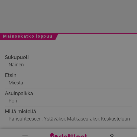
Mainoskatko loppuu
Sukupuoli
Nainen
Etsin
Miestä
Asuinpaikka
Pori
Millä mielellä
Parisuhteeseen, Ystäväksi, Matkaseuraksi, Keskusteluun
Valikko
Käyttäj