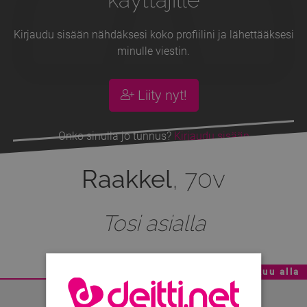
Kirjaudu sisään nähdäksesi koko profiilini ja lähettääksesi
minulle viestin.
Liity nyt!
Onko sinulla jo tunnus?
Kirjaudu sisään
Raakkel
, 70v
Tosi asialla
Mainoskatko - Sisältö jatkuu alla