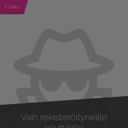
Haku
Previous
Next
Vain rekisteröityneille
käyttäjille