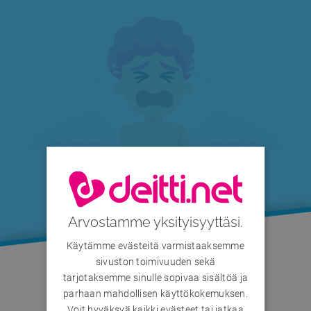
Arvostamme yksityisyyttäsi.
Käytämme evästeitä varmistaaksemme
sivuston toimivuuden sekä
tarjotaksemme sinulle sopivaa sisältöä ja
Käyttäjä on määrittänyt profiilinsa piilotetuksi.
parhaan mahdollisen käyttökokemuksen.
Voit hyväksyä kaikki evästeet tai jatkaa