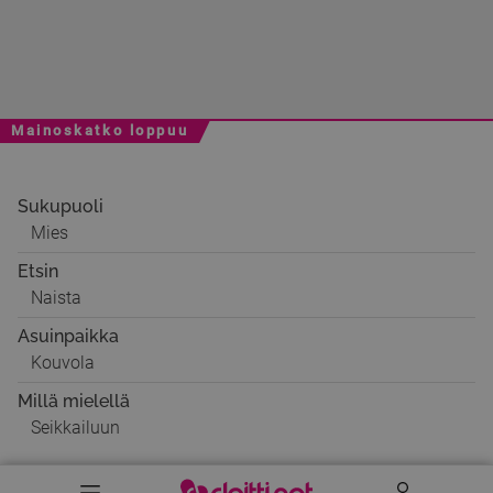
Mainoskatko loppuu
Sukupuoli
Mies
Etsin
Naista
Asuinpaikka
Kouvola
Millä mielellä
Seikkailuun
Valikko
Käyttäj