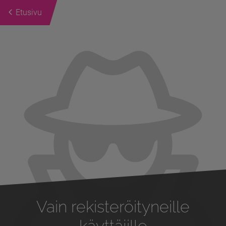
Etusivu
Previous
Next
Vain rekisteröityneille
käyttäjille