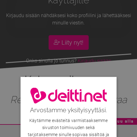
Kirjaudu sisään nähdäksesi koko profiilini ja lähettääksesi
minulle viestin.
Liity nyt!
Onko sinulla jo tunnus?
Kirjaudu sisään
Kukonpoikaa
, 47v
Rentoa ja mukavaa seuraa
Arvostamme yksityisyyttäsi.
Käytämme evästeitä varmistaaksemme
Mainoskatko - Sisältö jatkuu alla
sivuston toimivuuden sekä
tarjotaksemme sinulle sopivaa sisältöä ja