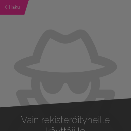
Haku
Previous
Next
Vain rekisteröityneille
käyttäjille