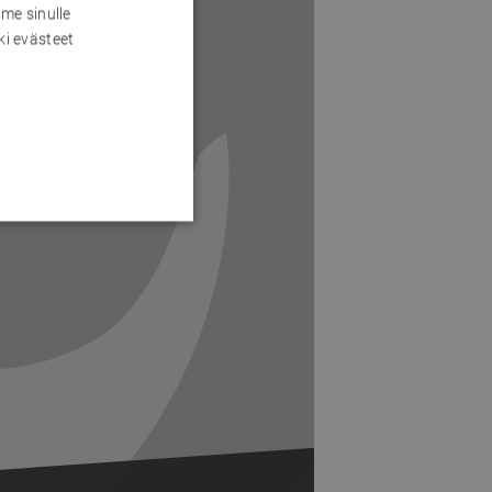
me sinulle
ki evästeet
Next