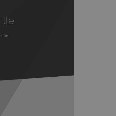
ille
estin.