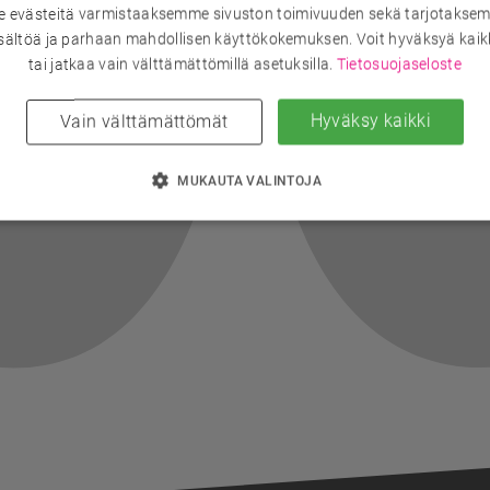
evästeitä varmistaaksemme sivuston toimivuuden sekä tarjotaksem
sältöä ja parhaan mahdollisen käyttökokemuksen. Voit hyväksyä kaik
tai jatkaa vain välttämättömillä asetuksilla.
Tietosuojaseloste
Hyväksy kaikki
Vain välttämättömät
MUKAUTA VALINTOJA