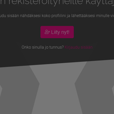
n rekisteröityneille käyttäj
udu sisään nähdäksesi koko profiilini ja lähettääksesi minulle vi
Liity nyt!
Onko sinulla jo tunnus?
Kirjaudu sisään