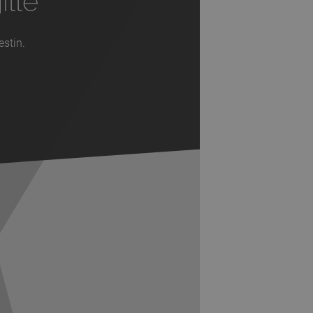
ille
estin.