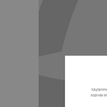
Käytämme 
sopivaa si