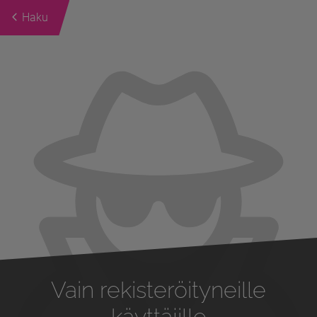
Haku
Previous
Next
Vain rekisteröityneille
käyttäjille