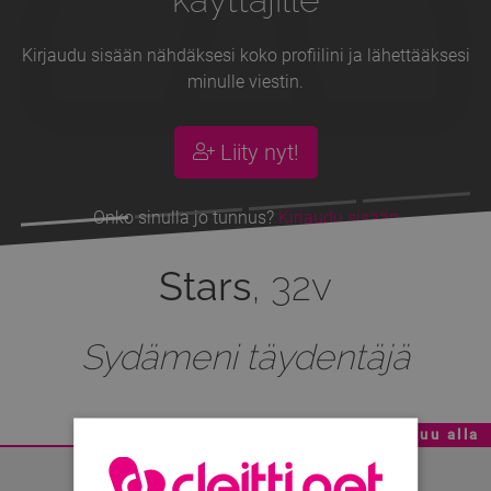
Kirjaudu sisään nähdäksesi koko profiilini ja lähettääksesi
minulle viestin.
Liity nyt!
Onko sinulla jo tunnus?
Kirjaudu sisään
Stars
, 32v
Sydämeni täydentäjä
Mainoskatko - Sisältö jatkuu alla