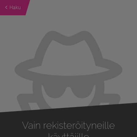
Haku
Previous
Next
Vain rekisteröityneille
käyttäjille