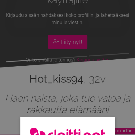
Kirjaudu sisään nähdäksesi koko profiilini ja lähettääksesi
minulle viestin.
Liity nyt!
Onko sinulla jo tunnus?
Kirjaudu sisään
Hot_kiss94
, 32v
Haen naista, joka tuo valoa ja
rakkautta elämääni
Mainoskatko - Sisältö jatkuu alla