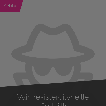
Haku
Previous
Next
Vain rekisteröityneille
käyttäjille