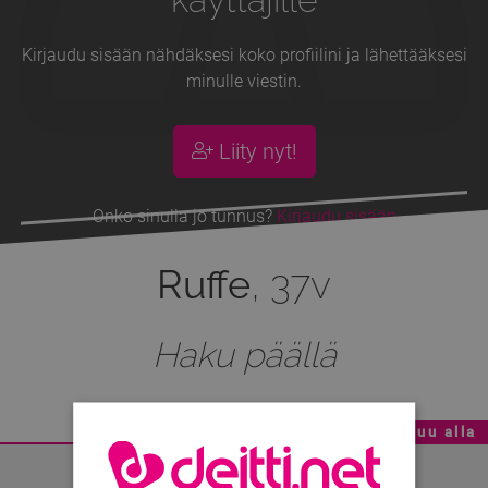
Kirjaudu sisään nähdäksesi koko profiilini ja lähettääksesi
minulle viestin.
Liity nyt!
Onko sinulla jo tunnus?
Kirjaudu sisään
Ruffe
, 37v
Haku päällä
Mainoskatko - Sisältö jatkuu alla