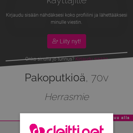
Kirjaudu sisään nähdäksesi koko profiilini ja lähettääksesi
minulle viestin.
Liity nyt!
Onko sinulla jo tunnus?
Kirjaudu sisään
Pakoputki0ä
, 70v
Herrasmie
Mainoskatko - Sisältö jatkuu alla