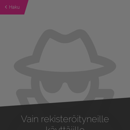
Haku
Previous
Next
Vain rekisteröityneille
käyttäjille