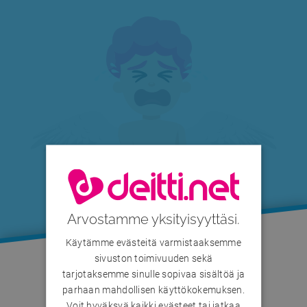
Arvostamme yksityisyyttäsi.
Käytämme evästeitä varmistaaksemme
sivuston toimivuuden sekä
tarjotaksemme sinulle sopivaa sisältöä ja
Käyttäjä on määrittänyt profiilinsa piilotetuksi.
parhaan mahdollisen käyttökokemuksen.
Voit hyväksyä kaikki evästeet tai jatkaa