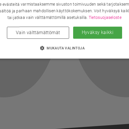
evästeitä varmistaaksemme sivuston toimivuuden sekä tarjotaksem
sältöä ja parhaan mahdollisen käyttökokemuksen. Voit hyväksyä kaik
tai jatkaa vain välttämättömillä asetuksilla.
Tietosuojaseloste
Hyväksy kaikki
Vain välttämättömät
MUKAUTA VALINTOJA