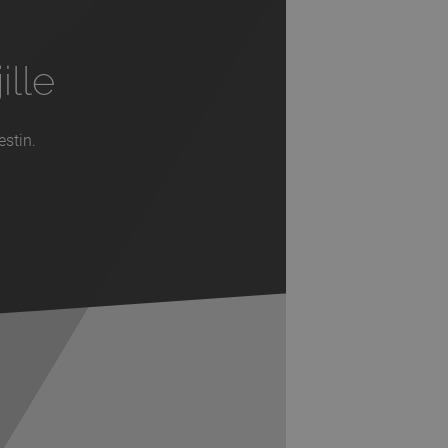
ille
estin.