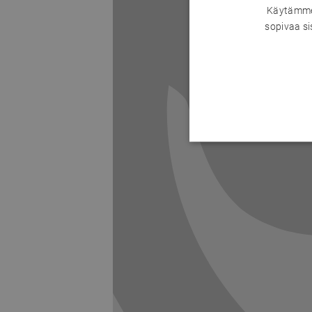
Käytämme 
sopivaa si
Previous