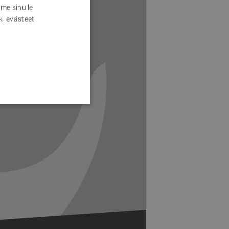
me sinulle
ki evästeet
Next