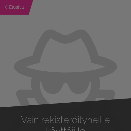
Etusivu
Previous
Next
Vain rekisteröityneille
käyttäjille