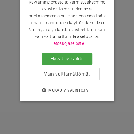
Käytämme evästeitä varmistaaksemme
sivuston toimivuuden sekä
tarjotaksemme sinulle sopivaa sisältöä ja
parhaan mahdollisen käyttökokemuksen.
Voit hyväksyä kaikki evästeet tai jatkaa
vain välttämättömillä asetuksilla.
Tietosuojaseloste
Hyväksy kaikki
Vain välttämättömät
MUKAUTA VALINTOJA