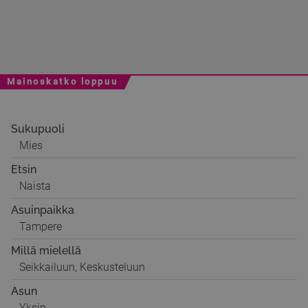
Mainoskatko loppuu
Sukupuoli
Mies
Etsin
Naista
Asuinpaikka
Tampere
Millä mielellä
Seikkailuun, Keskusteluun
Asun
Yksin