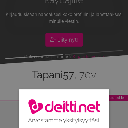
Kirjaudu sisään nähdäksesi koko profiilini ja lähettääksesi
minulle viestin.
Liity nyt!
Onko sinulla jo tunnus?
Kirjaudu sisään
Tapani57
, 70v
Mainoskatko - Sisältö jatkuu alla
Arvostamme yksityisyyttäsi.