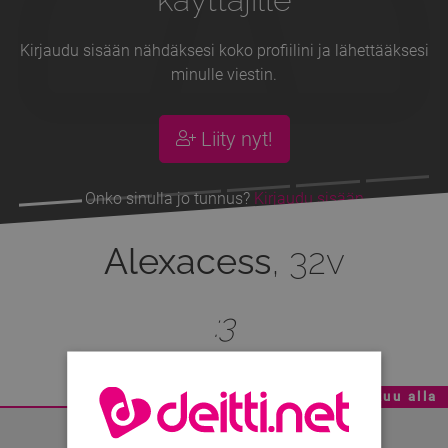
Kirjaudu sisään nähdäksesi koko profiilini ja lähettääksesi
minulle viestin.
Liity nyt!
Onko sinulla jo tunnus?
Kirjaudu sisään
Alexacess
, 32v
:3
Mainoskatko - Sisältö jatkuu alla