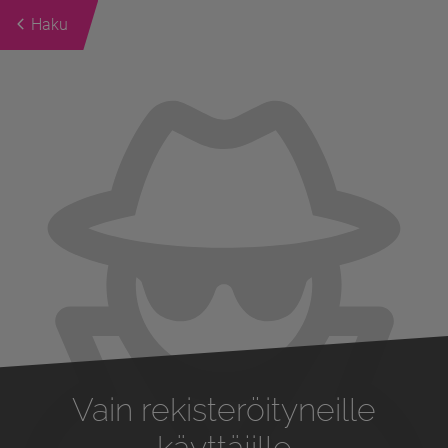
Haku
Previous
Next
Vain rekisteröityneille
käyttäjille