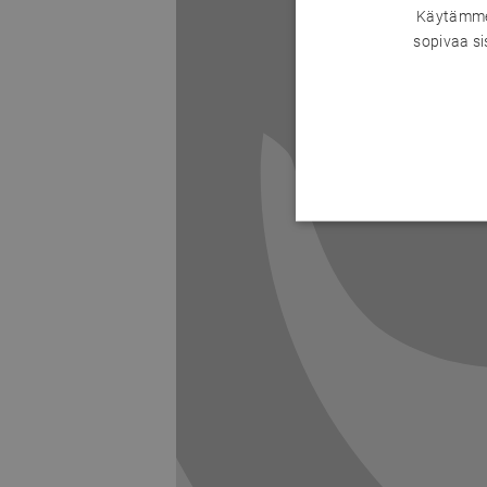
Käytämme 
sopivaa si
Previous