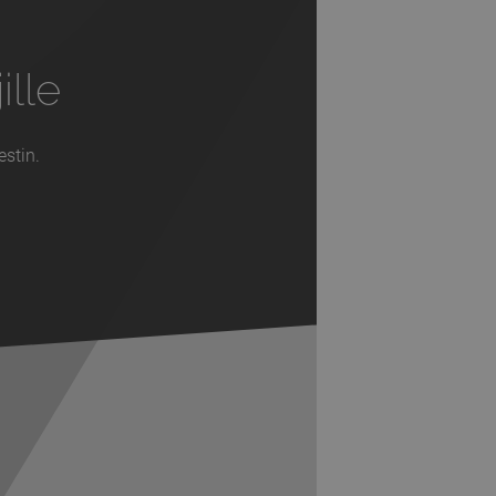
ille
estin.