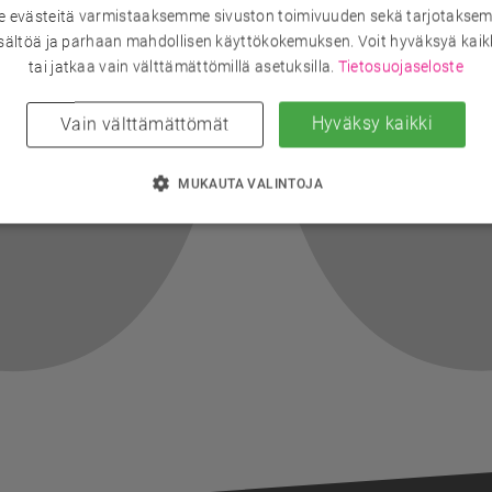
evästeitä varmistaaksemme sivuston toimivuuden sekä tarjotaksem
sältöä ja parhaan mahdollisen käyttökokemuksen. Voit hyväksyä kaik
tai jatkaa vain välttämättömillä asetuksilla.
Tietosuojaseloste
Hyväksy kaikki
Vain välttämättömät
MUKAUTA VALINTOJA