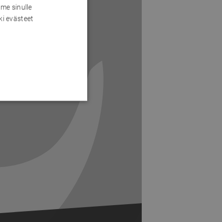
me sinulle
ki evästeet
Next