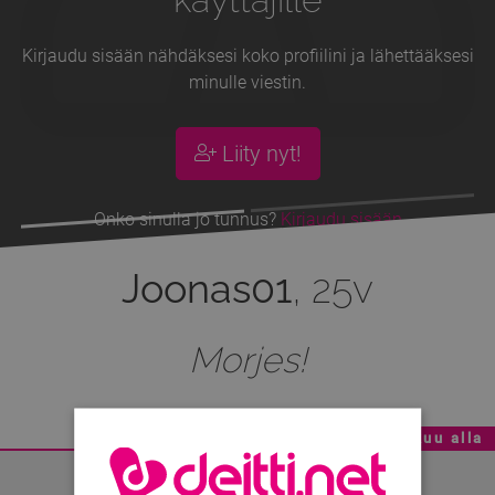
Kirjaudu sisään nähdäksesi koko profiilini ja lähettääksesi
minulle viestin.
Liity nyt!
Onko sinulla jo tunnus?
Kirjaudu sisään
Joonas01
, 25v
Morjes!
Mainoskatko - Sisältö jatkuu alla