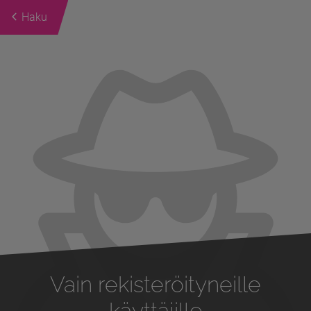
Haku
Previous
Next
Vain rekisteröityneille
käyttäjille